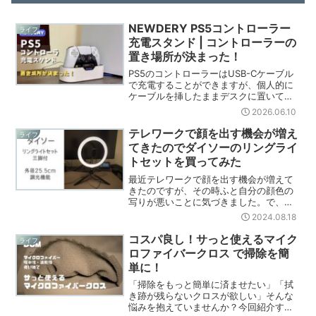
NEWDERY PS5コントローラー
ライフ
充電スタンド | コントローラーの
置き場所が決まった！
PS5のコントローラーはUSB-Cケーブル
で充電することができますが、個人的に
ケーブルを挿したままデスクに置いてお
くのは、見た目があまり好きではありま
2026.06.10
せんでした。そんな悩みを解消するため
に「NEWDERY PS5コントローラー充電
テレワークで顔を出す機会が増え
ライフ
スタンド」...
てきたのでダイソーのリングライ
トセットを買ってみた
最近テレワークで顔を出す機会が増えて
きたのですが、その時ふと自分の顔色の
写りが悪いことに気づきました。で、せ
っかく顔を出すんだから少しでも綺麗に
2024.08.18
写っておきたいと思い、リングライトの
購入を決意しました。なお誰に言われた
コスパ良し！サっと使えるマイク
ライフ
わけでもありません。この...
ロファイバークロス で掃除を簡
単に！
「掃除をもっと簡単に済ませたい」「拭
き跡が残らないクロスが欲しい」そんな
悩みを抱えていませんか？今回紹介する