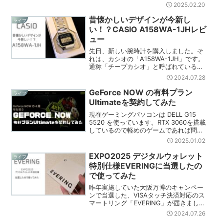
のは、DCMの「サっと使えるマイクロフ
2025.02.20
ァイバークロス」です。その名前のとお
り手軽に使えて掃除が楽になるアイテム
昔懐かしいデザインが今新し
ライフ
を実際に使ってみました...
い！？CASIO A158WA-1JHレビ
ュー
先日、新しい腕時計を購入しました。そ
れは、カシオの「A158WA-1JH」です。
通称「チープカシオ」と呼ばれているも
ので、機能はシンプルですがそのデザイ
2024.07.28
ンと耐久性の高さから多くの愛用者がい
ます。普段は外出時だけでなく、睡眠時
GeForce NOW の有料プラン
ライフ
間も計測したいの...
Ultimateを契約してみた
現在ゲーミングパソコンは DELL G15
5520 を使っています。RTX 3060を搭載
しているので軽めのゲームであれば問題
なくプレイできるのですが、処理の重い
2025.01.02
ゲームは流石に厳しいというスペック。
今年はモンスターハンターの新作も出る
EXPO2025 デジタルウォレット
ライフ
ので...
特別仕様EVERINGに当選したの
で使ってみた
昨年実施していた大阪万博のキャンペー
ンで当選した、VISAタッチ決済対応のス
マートリング「EVERING」が届きまし
た。（抽選で4万名となっていたけどどれ
2024.07.26
くらいの人が応募したんだろ。）