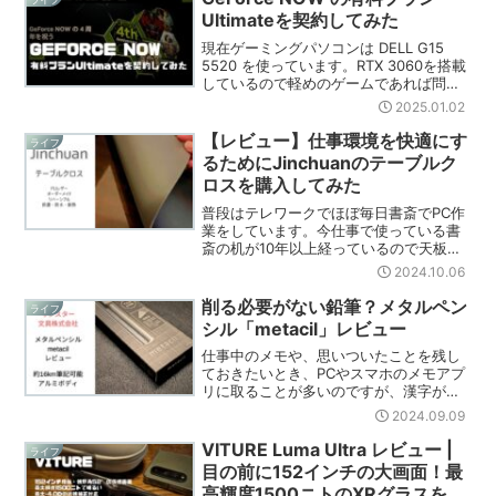
Ultimateを契約してみた
現在ゲーミングパソコンは DELL G15
5520 を使っています。RTX 3060を搭載
しているので軽めのゲームであれば問題
なくプレイできるのですが、処理の重い
2025.01.02
ゲームは流石に厳しいというスペック。
今年はモンスターハンターの新作も出る
【レビュー】仕事環境を快適にす
ライフ
ので...
るためにJinchuanのテーブルク
ロスを購入してみた
普段はテレワークでほぼ毎日書斎でPC作
業をしています。今仕事で使っている書
斎の机が10年以上経っているので天板に
傷ができてしまったのですが、傷がある
2024.10.06
からといってまだ使えるデスクを買い替
えるのはなぁ、、、ということで隠すた
削る必要がない鉛筆？メタルペン
ライフ
めに大きめのマウスパ...
シル「metacil」レビュー
仕事中のメモや、思いついたことを残し
ておきたいとき、PCやスマホのメモアプ
リに取ることが多いのですが、漢字が書
けていないことに気づいてからなるべく
2024.09.09
手書きでメモを取っています。何度も修
正したりすることがあるのでシャーペン
VITURE Luma Ultra レビュー |
ライフ
を使っているのですが、...
目の前に152インチの大画面！最
高輝度1500ニトのXRグラスを試