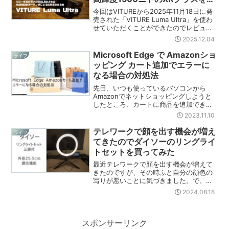
してみた
今回はVITUREから2025年11月18日に発
売された「VITURE Luma Ultra」を使わ
せていただくことができたのでレビュー
していきます。ケーブル1本繋ぐだけでス
2025.12.04
マホ画面やYoutubeなどを大画面で楽し
めるXRグラスの最新モデ...
Microsoft Edge で Amazonショ
ライフ
ッピング カート追加でエラーに
なる場合の対処法
先日、いつも使っているパソコンから
Amazonでネットショッピングしようと
したところ、カートに商品を追加できな
い状態になりました。他のブラウザから
2023.11.10
であればカート追加はできるのですが、
Microsoft Edgeでカート追加しようとす
テレワークで顔を出す機会が増え
ライフ
るとエラ...
てきたのでダイソーのリングライ
トセットを買ってみた
最近テレワークで顔を出す機会が増えて
きたのですが、その時ふと自分の顔色の
写りが悪いことに気づきました。で、せ
っかく顔を出すんだから少しでも綺麗に
2024.08.18
写っておきたいと思い、リングライトの
購入を決意しました。なお誰に言われた
わけでもありません。この...
スポンサーリンク