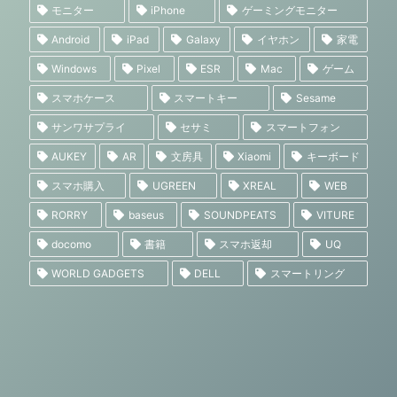
モニター
iPhone
ゲーミングモニター
Android
iPad
Galaxy
イヤホン
家電
Windows
Pixel
ESR
Mac
ゲーム
スマホケース
スマートキー
Sesame
サンワサプライ
セサミ
スマートフォン
AUKEY
AR
文房具
Xiaomi
キーボード
スマホ購入
UGREEN
XREAL
WEB
RORRY
baseus
SOUNDPEATS
VITURE
docomo
書籍
スマホ返却
UQ
WORLD GADGETS
DELL
スマートリング