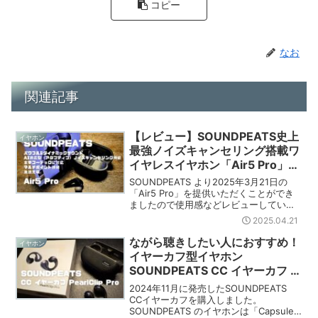
コピー
なお
関連記事
【レビュー】SOUNDPEATS史上
イヤホン
最強ノイズキャンセリング搭載ワ
イヤレスイヤホン「Air5 Pro」を
使ってみた
SOUNDPEATS より2025年3月21日の
「Air5 Pro」を提供いただくことができ
ましたので使用感などレビューしていき
たいと思います。SOUNDPEATS のイヤ
2025.04.21
ホンは「Capsule3 Pro+」
「SOUNDPEATS CC」を...
ながら聴きしたい人におすすめ！
イヤホン
イヤーカフ型イヤホン
SOUNDPEATS CC イヤーカフ レ
ビュー
2024年11月に発売したSOUNDPEATS
CCイヤーカフを購入しました。
SOUNDPEATS のイヤホンは「Capsule3