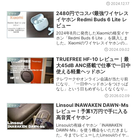
Pro+」も使っており、音質もよく非常に
2024.12.17
満足度の高い製品でした。イヤーカフ型
のイヤホンは初めて使ったのですが...
2480円でコスパ最強ワイヤレス
イヤホン
イヤホン Redmi Buds 6 Lite レ
ビュー
2024年8月に発売したXiaomiの格安イヤ
ホン「Redmi Buds 6 Lite 」を購入しま
した。Xiaomiのワイヤレスイヤホンの
「Lite」シリーズはコレまでにいくつか
2024.09.02
使ってきましたが、今回のモデルも音も
コスパもよく、お手頃で普...
TRUEFREE HF-10 レビュー｜最
イヤホン
大45dB ANC搭載で仕事で一日中
使える軽量ヘッドホン
テレワークやオンライン会議が当たり前
になり、「一日中ヘッドホンをつけっぱ
なし」という日もめずらしくなくなりま
した。そんな環境では音質の良さだけで
2026.02.09
なく、長時間使っても疲れにくいことが
とても重要です。今回は、TRUEFREEの
Linsoul INAWAKEN DAWN-Ms
イヤホン
ワイヤレスヘッドホ...
レビュー！予算1万円で手に入る
高音質イヤホン
Linsoulの有線イヤホン「INAWAKEN
DAWN-Ms」を使う機会をいただきまし
た。今までレビューしたLinsoulのイヤホ