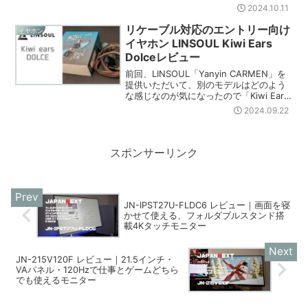
ンレビュー記事はこちら初めてのハイエ
2024.10.11
ンドイヤホン体験！Linsoul 「Yanyin
CARMEN」レビュー...
リケーブル対応のエントリー向け
イヤホン
イヤホン LINSOUL Kiwi Ears
Dolceレビュー
前回、LINSOUL「Yanyin CARMEN」を
提供いただいて、別のモデルはどのよう
な感じなのが気になったので「Kiwi Ears
Diuce」を購入してみました。さっそくレ
2024.09.22
ビューしていきます。Kiwi Ears Dolce の
特徴10...
スポンサーリンク
JN-IPST27U-FLDC6 レビュー｜画面を寝
かせて使える、フォルダブルスタンド搭
載4Kタッチモニター
JN-215V120F レビュー｜21.5インチ・
VAパネル・120Hzで仕事とゲームどちら
でも使えるモニター