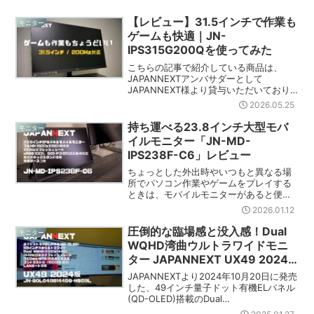
【レビュー】31.5インチで作業も
モニター
ゲームも快適｜JN-
IPS315G200Qを使ってみた
こちらの記事で紹介している商品は、
JAPANNEXTアンバサダーとして
JAPANNEXT様より貸与いただいており
ます。最近はゲームだけでなく、普段の
2026.05.25
作業でも使いやすい大画面モニターが欲
しいなと思っていたのですが、今回
持ち運べる23.8インチ大型モバ
モニター
JAPANNEXTの31...
イルモニター「JN-MD-
IPS238F-C6」レビュー
ちょっとした外出時やいつもと異なる場
所でパソコン作業やゲームをプレイする
ときは、モバイルモニターがあると便利
です。ただ、普段使っているモニターと
2026.01.12
比べるとモニターサイズが小さくなるの
が課題でした。そんな問題を解消できる
圧倒的な臨場感と没入感！Dual
モニター
大型モバイルモニター「J...
WQHD湾曲ウルトラワイドモニ
ター JAPANNEXT UX49 2024
版【レビュー】
JAPANNEXTより2024年10月20日に発売
した、49インチ量子ドット有機ELパネル
(QD-OLED)搭載のDual
WQHD(5120x1440)解像度ウルトラワイ