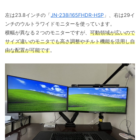
左は23.8インチの「
JN-238i165FHDR-HSP
」、右は29イ
ンチのウルトラワイドモニターを使っています。
横幅が異なる２つのモニターですが、
可動領域が広いので
サイズ違いのモニタでも高さ調整やチルト機能を活用し自
由な配置が可能です
。