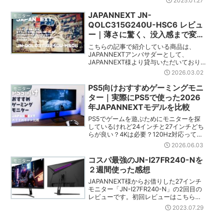
2025.01.27
ドゲーミングモニター「【UX49 2024
版】JN-QOLC49G1...
JAPANNEXT JN-
モニター
QOLC315G240U-HSC6 レビュ
ー｜薄さに驚く、没入感まで変わ
る31.5インチQD-OLEDモニター
こちらの記事で紹介している商品は、
JAPANNEXTアンバサダーとして、
JAPANNEXT様より貸与いただいており
ます。今回は、JAPANNEXTより発売さ
2026.03.02
れている31.5インチのQD-OLEDモニター
「JN-QOLC315G240U-HS...
PS5向けおすすめゲーミングモニ
モニター
ター｜実際にPS5で使った2026
年JAPANNEXTモデルを比較
PS5でゲームを遊ぶためにモニターを探
しているけれど24インチと27インチどち
らが良い？4Kは必要？120Hz対応って違
いがある？テレビから買い替える価値は
2026.06.03
ある？と悩んでいる人も多いのではない
でしょうか。PS5で「モンスターハンタ
コスパ最強のJN-I27FR240-Nを
モニター
ーワイルズ...
２週間使った感想
JAPANNEXT様からお借りした27インチ
モニター「JN-I27FR240-N」の2回目の
レビューです。初回レビューはこちら。2
週間、仕事に遊びにと使ってみました。
2023.07.29
その感想をお届けします。感想27インチ