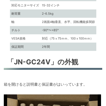
対応モニターサイズ
15-32インチ
耐荷重
2-6.5kg
軸
2画面4軸垂直、水平、回転機能多関節
チルト
-90°〜+85°
VESA規格
対応（75ｘ75ｍｍ、100ｘ100ｍｍ）
保証期間
2年間
「JN-GC24V」の外観
箱を開けると説明書と保証書がはいっています。