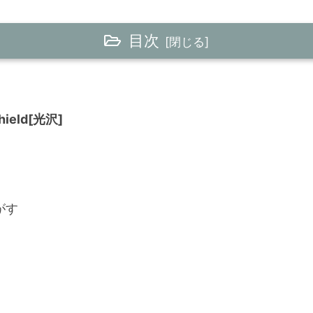
目次
Shield[光沢]
がす