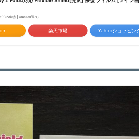
xy Z Fold4対応 Flexible Shield[光沢] 保護 フィルム [
9 02:23時点 | Amazon調べ）
on
楽天市場
Yahooショッピン