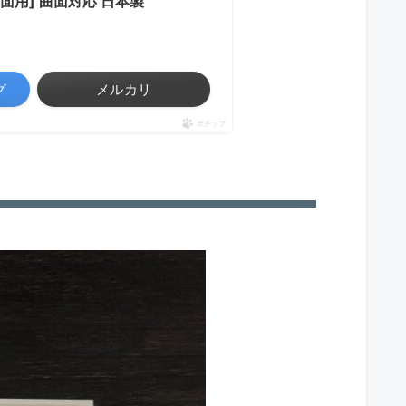
メイン画面用] 曲面対応 日本製
グ
メルカリ
ポチップ