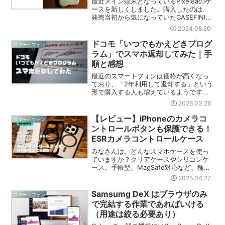
最近メイン端末となっているPixel8aのケ
ースを新しくしました。購入したのは、
発売当初から気になっていたCASEFINITE
の「The Frost Air Ultra」。しばらく使
2024.08.20
ってみたので、レビューしていきたいと
思います。外観パッケー...
ドコモ「いつでもかえどきプログ
スマートフォン
ラム」でスマホ返却してみた｜手
順と感想
最近のスマートフォンは価格が高くなっ
ており、「2年利用して返却する」という
形で購入する人も増えているようです。
ちょうど2年ほど前にPixel8aをドコモの
2026.03.26
「いつでもかえどきプログラム」で契約
していましたので、その返却の手順など
【レビュー】iPhoneのカメラコ
スマートフォン
書いていこうと...
ントロールボタンも保護できる！
ESRカメラコントロールケース
みなさんは、どんなスマホケースを使っ
ていますか？クリアケースやシリコンケ
ース、手帳型、MagSafe対応など、種類
もデザインも本当にさまざま。どれを選
2025.04.27
べばいいか迷ってしまいますよね。今回
は、ESRから新しく登場した「iPhone 16
Samsumg DeX はブラウザのみ
スマートフォン
Pr...
で完結する作業であればいける
（用途は絞る必要あり）