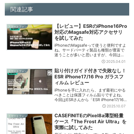
関連記事
【レビュー】ESRのiPhone16Pro
スマートフォン
対応のMagsafe対応アクセサリ
を試してみた
iPhoneのMagsafeって使うと便利ですよ
ね。サードパーティ製品も種類が豊富で
迷うことが多いと思いますが、今回は
Magsafeの吸着力が強力で話題のESR製
2025.04.01
品を紹介していきたいと思います。こち
らの記事で紹介している商品は、ESRア
貼り付けガイド付きで失敗なし！
スマートフォン
ンバ...
ESR iPhone17/16 Pro ガラスフ
ィルム レビュー
iPhoneを手に入れたら、まず最初にやる
べきことは保護フィルム貼りですよね。
今回はESRさんから「ESR iPhone17/16
Pro ガラス保護フィルム」を提供いただ
2025.10.07
いたので、早速レビューしていきます。
こちらの記事で紹介している商品は...
CASEFINITEのPixel8a薄型軽量
スマートフォン
ケース『The Frost Air Ultra』を
実際に試してみた