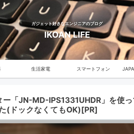
ガジェット好きなエンジニアのブログ
IKOAN LIFE
器
生活家電
スマートフォン
JAP
ター「JN-MD-IPS1331UHDR」
でみた(ドックなくてもOK)[PR]